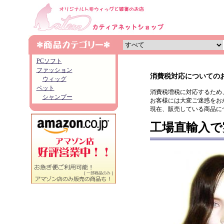
PCソフト
ファッション
消費税対応についての
ウィッグ
ペット
消費税増税に対応するため
シャンプー
お客様には大変ご迷惑をお
現在、販売している商品に
工場直輸入で