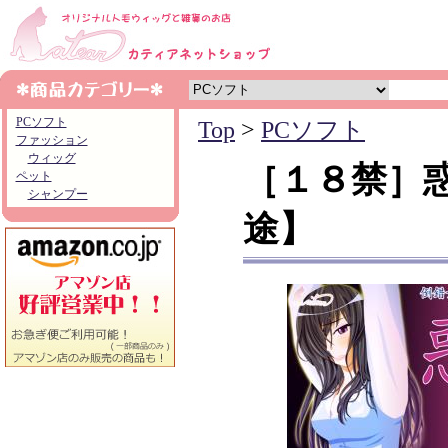
PCソフト
Top
>
PCソフト
ファッション
ウィッグ
［１８禁］
ペット
シャンプー
途】