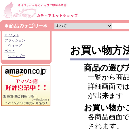
PCソフト
ファッション
ウィッグ
お買い物方
ペット
シャンプー
商品の選び
一覧から商
詳細画面で
が出来ます
お買い物か
各商品画面
されます。