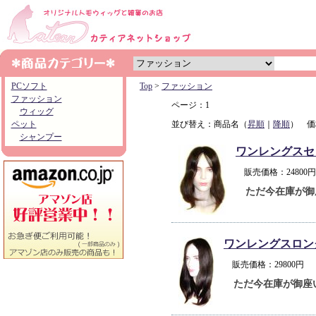
PCソフト
Top
>
ファッション
ファッション
ページ：1
ウィッグ
ペット
並び替え：商品名（
昇順
｜
降順
） 価
シャンプー
ワンレングスセ
販売価格：2480
ただ今在庫が御
ワンレングスロン
販売価格：29800
ただ今在庫が御座