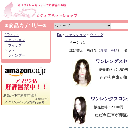
PCソフト
Top
>
ファッション
>
ウィッグ
ファッション
ページ：1
ウィッグ
ペット
並び替え：商品名（
昇順
｜
降順
） 価
シャンプー
ワンレングスセ
販売価格：2480
ただ今在庫が御
ワンレングスロン
販売価格：29800
ただ今在庫が御座