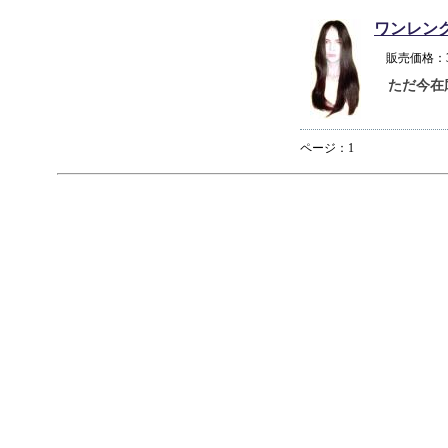
ワンレン
販売価格：
ただ今在
ページ：1