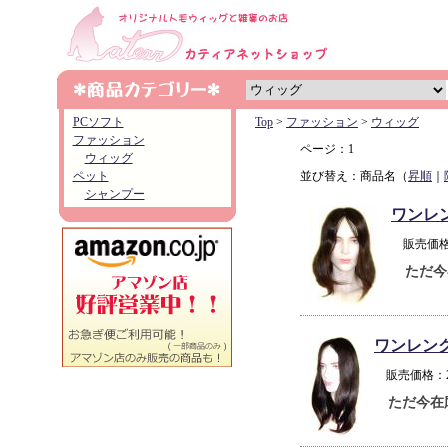
PCソフト
Top
>
ファッション
>
ウィッグ
ファッション
ページ：1
ウィッグ
ペット
並び替え：商品名（
昇順
｜
シャンプー
ワンレ
販売価格
ただ今
ワンレン
販売価格：
ただ今在