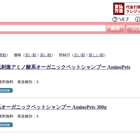
降順
） 価格（
安い順
｜
高い順
） 登録日（
古い順
｜
新しい順
）
刺激アミノ酸系オーガニックペットシャンプー AminoPets
 送料無料 発送種別：A
ーガニックペットシャンプー AminoPets 300g
 送料無料 発送種別：A