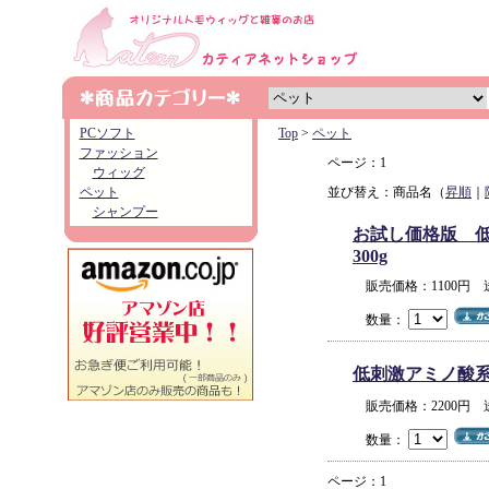
PCソフト
Top
>
ペット
ファッション
ページ：1
ウィッグ
ペット
並び替え：商品名（
昇順
｜
シャンプー
お試し価格版 低
300g
販売価格：1100円
数量：
低刺激アミノ酸系オ
販売価格：2200円
数量：
ページ：1