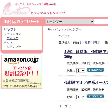
PCソフト
Top
>
ペット
>
シャンプー
ファッション
ページ：1
ウィッグ
ペット
並び替え：商品名（
昇順
｜
降順
） 価
シャンプー
お試し価格版 低刺激アミノ
300g
販売価格：1100円 送料無料
数量：
低刺激アミノ酸系オーガニック
販売価格：2200円 送料無料
数量：
ページ：1