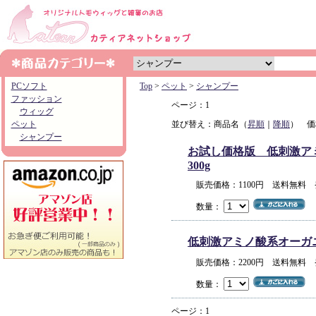
PCソフト
Top
>
ペット
>
シャンプー
ファッション
ページ：1
ウィッグ
ペット
並び替え：商品名（
昇順
｜
降順
） 価
シャンプー
お試し価格版 低刺激アミノ
300g
販売価格：1100円 送料無料
数量：
低刺激アミノ酸系オーガニック
販売価格：2200円 送料無料
数量：
ページ：1