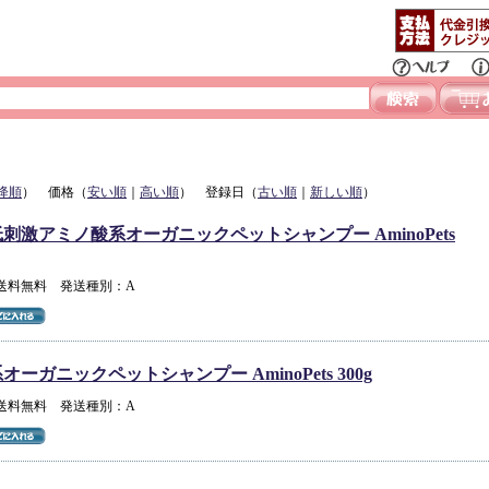
降順
） 価格（
安い順
｜
高い順
） 登録日（
古い順
｜
新しい順
）
刺激アミノ酸系オーガニックペットシャンプー AminoPets
 送料無料 発送種別：A
ーガニックペットシャンプー AminoPets 300g
 送料無料 発送種別：A