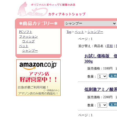
PCソフト
Top
>
ペット
>
シャンプー
ファッション
ページ：1
ウィッグ
ペット
並び替え：商品名（
昇順
｜
シャンプー
お試し価格版 低
300g
販売価格：1100円
数量：
低刺激アミノ酸系オ
販売価格：2200円
数量：
ページ：1