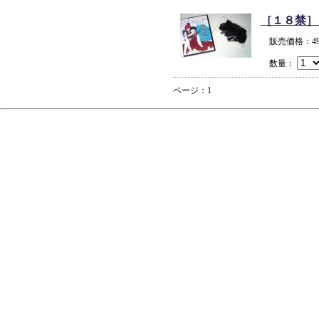
［１８禁］
販売価格：4
数量：
ページ：1