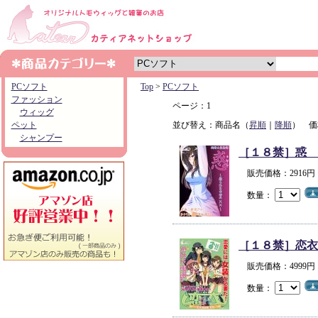
PCソフト
Top
>
PCソフト
ファッション
ページ：1
ウィッグ
ペット
並び替え：商品名（
昇順
｜
降順
） 価
シャンプー
［１８禁］惑 
販売価格：2916
数量：
［１８禁］恋衣
販売価格：4999
数量：