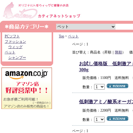
PCソフト
Top
>
ペット
ファッション
ページ：1
ウィッグ
ペット
並び替え：商品名（昇順｜
降順
） 価
シャンプー
お試し価格版 低刺激アミノ
300g
販売価格：1100円 送料無料
数量：
低刺激アミノ酸系オーガニック
販売価格：2200円 送料無料
数量：
ページ：1