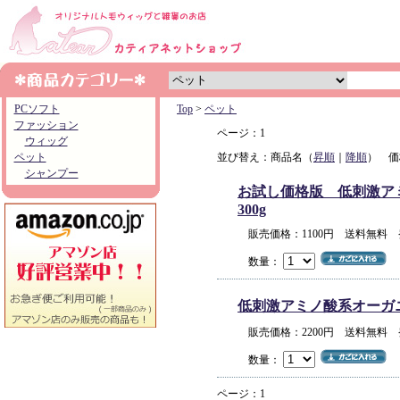
PCソフト
Top
>
ペット
ファッション
ページ：1
ウィッグ
ペット
並び替え：商品名（
昇順
｜
降順
） 価
シャンプー
お試し価格版 低刺激アミノ
300g
販売価格：1100円 送料無料
数量：
低刺激アミノ酸系オーガニック
販売価格：2200円 送料無料
数量：
ページ：1