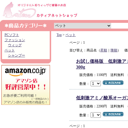
PCソフト
Top
>
ペット
ファッション
ページ：1
ウィッグ
ペット
並び替え：商品名（
昇順
｜
降順
） 価
シャンプー
お試し価格版 低刺激アミノ
300g
販売価格：1100円 送料無料
数量：
低刺激アミノ酸系オーガニック
販売価格：2200円 送料無料
数量：
ページ：1