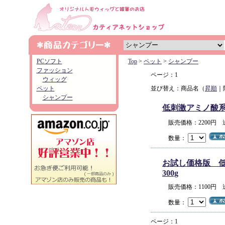
PCソフト
Top
>
ペット
>
シャンプー
ファッション
ページ：1
ウィッグ
ペット
並び替え：商品名（
昇順
｜
シャンプー
低刺激アミノ酸系オ
販売価格：2200円
数量：
お試し価格版 低
300g
販売価格：1100円
数量：
ページ：1