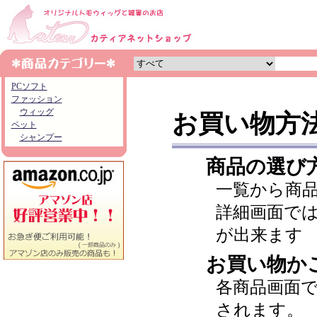
PCソフト
ファッション
ウィッグ
お買い物方
ペット
シャンプー
商品の選び
一覧から商
詳細画面で
が出来ます
お買い物か
各商品画面
されます。