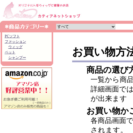
PCソフト
ファッション
ウィッグ
お買い物方
ペット
シャンプー
商品の選び
一覧から商
詳細画面で
が出来ます
お買い物か
各商品画面
されます。