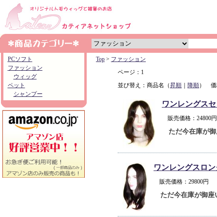
PCソフト
Top
>
ファッション
ファッション
ページ：1
ウィッグ
ペット
並び替え：商品名（
昇順
｜
降順
） 価
シャンプー
ワンレングスセ
販売価格：2480
ただ今在庫が御
ワンレングスロン
販売価格：29800
ただ今在庫が御座