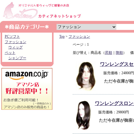
PCソフト
Top
>
ファッション
ファッション
ページ：1
ウィッグ
ペット
並び替え：商品名（
昇順
｜
降順
） 価
シャンプー
ワンレングスセ
販売価格：2480
ただ今在庫が御
ワンレングスロン
販売価格：29800
ただ今在庫が御座