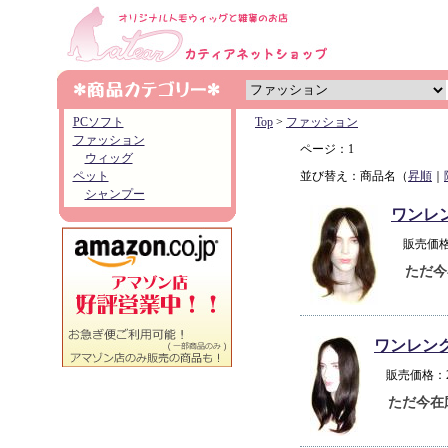
PCソフト
Top
>
ファッション
ファッション
ページ：1
ウィッグ
ペット
並び替え：商品名（
昇順
｜
シャンプー
ワンレ
販売価格
ただ今
ワンレン
販売価格：
ただ今在