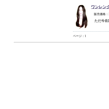
ワンレン
販売価格：
ただ今在
ページ：1