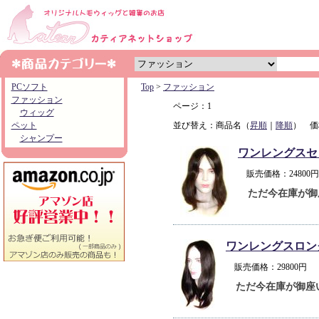
PCソフト
Top
>
ファッション
ファッション
ページ：1
ウィッグ
ペット
並び替え：商品名（
昇順
｜
降順
） 価
シャンプー
ワンレングスセ
販売価格：2480
ただ今在庫が御
ワンレングスロン
販売価格：29800
ただ今在庫が御座