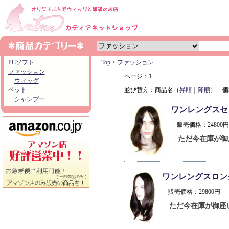
PCソフト
Top
>
ファッション
ファッション
ページ：1
ウィッグ
ペット
並び替え：商品名（
昇順
｜
降順
） 価
シャンプー
ワンレングスセ
販売価格：2480
ただ今在庫が御
ワンレングスロン
販売価格：29800
ただ今在庫が御座