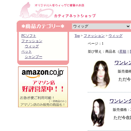
PCソフト
Top
>
ファッション
>
ウィッグ
ファッション
ページ：1
ウィッグ
ペット
並び替え：商品名（
昇順
｜
シャンプー
ワンレ
販売価格
ただ今
ワンレン
販売価格：
ただ今在