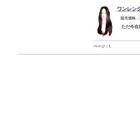
ワンレン
販売価格：
ただ今在
ページ：1