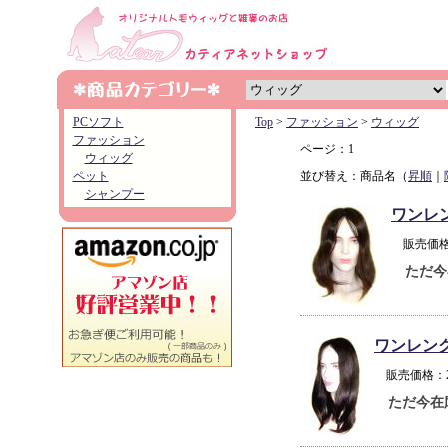
PCソフト
Top
>
ファッション
>
ウィッグ
ファッション
ページ：1
ウィッグ
ペット
並び替え：商品名（
昇順
｜
シャンプー
ワンレ
販売価格
ただ今
ワンレン
販売価格：
ただ今在