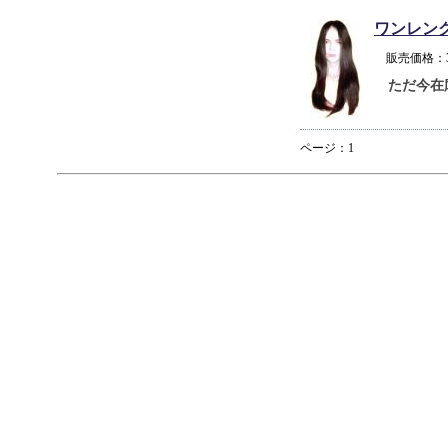
ワンレン
販売価格：
ただ今在
ページ：1