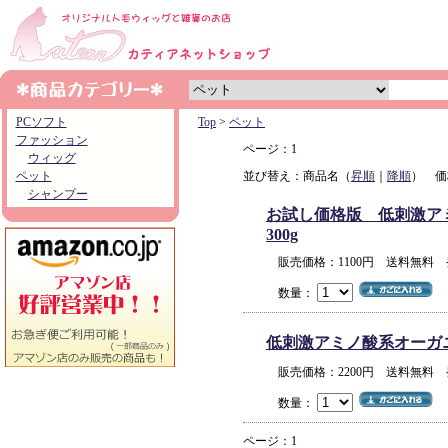
PCソフト
Top
>
ペット
ファッション
ページ：1
ウィッグ
ペット
並び替え：商品名（
昇順
｜
降順
） 価
シャンプー
お試し価格版 低刺激アミノ
300g
販売価格：1100円 送料無料
数量：
低刺激アミノ酸系オーガニック
販売価格：2200円 送料無料
数量：
ページ：1