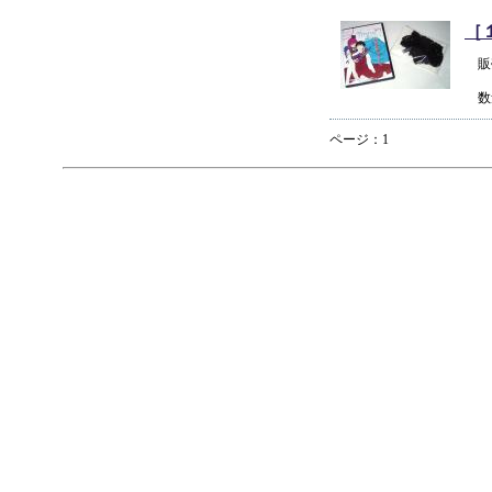
［
販
数
ページ：1