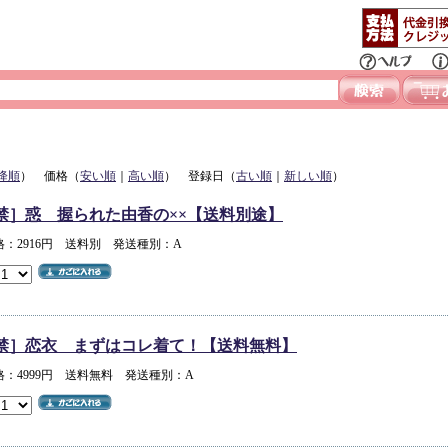
降順
） 価格（
安い順
｜
高い順
） 登録日（
古い順
｜
新しい順
）
禁］惑 握られた由香の××【送料別途】
：2916円 送料別 発送種別：A
禁］恋衣 まずはコレ着て！【送料無料】
格：4999円 送料無料 発送種別：A