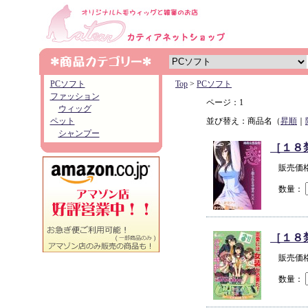
PCソフト
Top
>
PCソフト
ファッション
ページ：1
ウィッグ
ペット
並び替え：商品名（
昇順
｜
シャンプー
［１８
販売価格
数量：
［１８
販売価
数量：