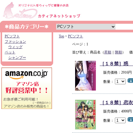
PCソフト
Top
>
PCソフト
ファッション
ページ：1
ウィッグ
ペット
並び替え：商品名（
昇順
｜
降順
） 価
シャンプー
［１８禁］惑 
販売価格：2916
数量：
［１８禁］恋衣
販売価格：4999
数量：