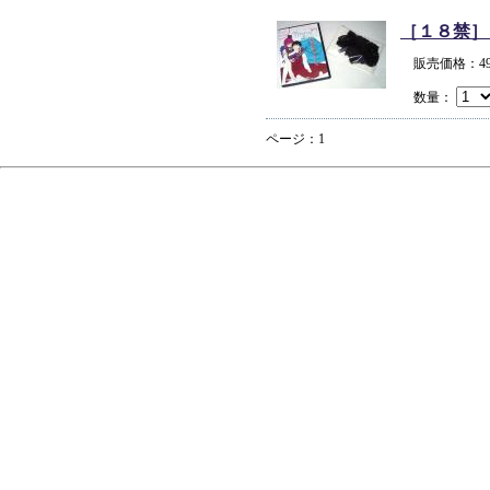
［１８禁］
販売価格：4
数量：
ページ：1