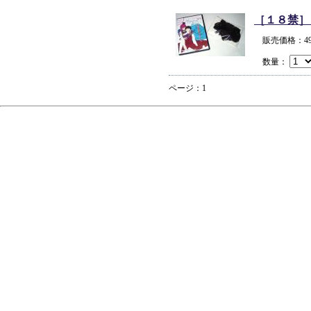
［１８禁］
販売価格：4
数量：
ページ：1