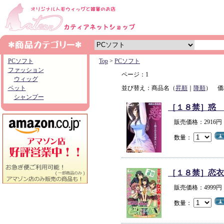
PCソフト
Top
>
PCソフト
ファッション
ページ：1
ウィッグ
ペット
並び替え：商品名（
昇順
｜
降順
） 価
シャンプー
［１８禁］惑 
販売価格：2916
数量：
［１８禁］恋衣
販売価格：4999
数量：