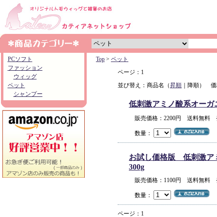
PCソフト
Top
>
ペット
ファッション
ページ：1
ウィッグ
ペット
並び替え：商品名（
昇順
｜降順） 価
シャンプー
低刺激アミノ酸系オーガニック
販売価格：2200円 送料無料
数量：
お試し価格版 低刺激アミノ
300g
販売価格：1100円 送料無料
数量：
ページ：1