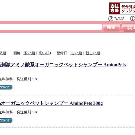
降順
） 価格（
安い順
｜
高い順
） 登録日（
古い順
｜
新しい順
）
刺激アミノ酸系オーガニックペットシャンプー AminoPets
 送料無料 発送種別：A
ーガニックペットシャンプー AminoPets 300g
 送料無料 発送種別：A