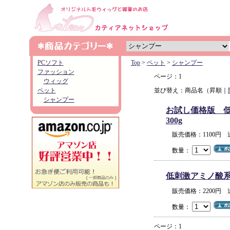
PCソフト
Top
>
ペット
>
シャンプー
ファッション
ページ：1
ウィッグ
ペット
並び替え：商品名（昇順｜
シャンプー
お試し価格版 低
300g
販売価格：1100円
数量：
低刺激アミノ酸系オ
販売価格：2200円
数量：
ページ：1