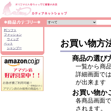
PCソフト
ファッション
ウィッグ
お買い物方
ペット
シャンプー
商品の選び
一覧から商
詳細画面で
が出来ます
お買い物か
各商品画面
されます。