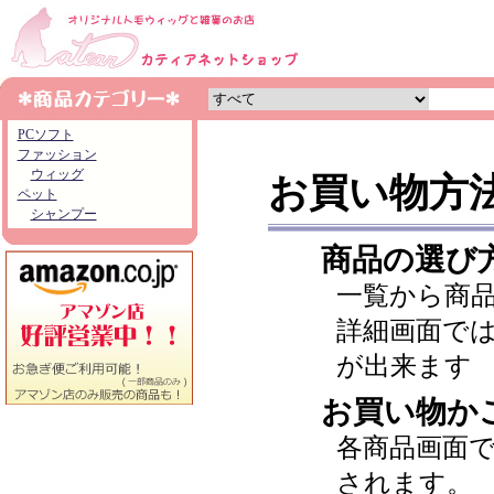
PCソフト
ファッション
ウィッグ
お買い物方
ペット
シャンプー
商品の選び
一覧から商
詳細画面で
が出来ます
お買い物か
各商品画面
されます。