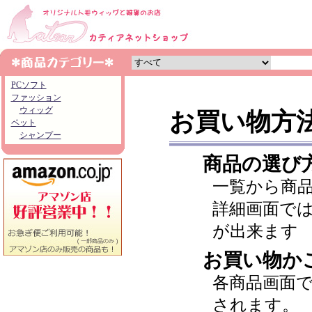
PCソフト
ファッション
ウィッグ
お買い物方
ペット
シャンプー
商品の選び
一覧から商
詳細画面で
が出来ます
お買い物か
各商品画面
されます。