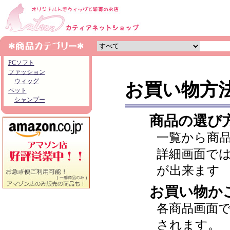
PCソフト
ファッション
ウィッグ
お買い物方
ペット
シャンプー
商品の選び
一覧から商
詳細画面で
が出来ます
お買い物か
各商品画面
されます。