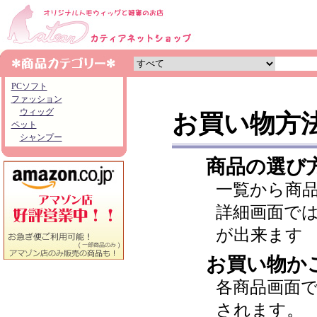
PCソフト
ファッション
ウィッグ
お買い物方
ペット
シャンプー
商品の選び
一覧から商
詳細画面で
が出来ます
お買い物か
各商品画面
されます。