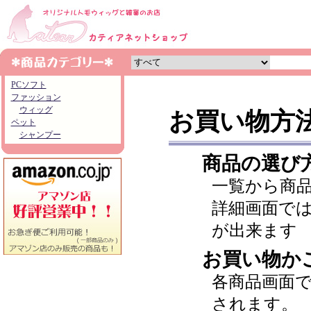
PCソフト
ファッション
ウィッグ
お買い物方
ペット
シャンプー
商品の選び
一覧から商
詳細画面で
が出来ます
お買い物か
各商品画面
されます。