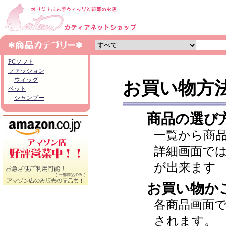
PCソフト
ファッション
ウィッグ
お買い物方
ペット
シャンプー
商品の選び
一覧から商
詳細画面で
が出来ます
お買い物か
各商品画面
されます。